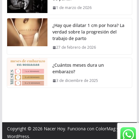
1 de marzo de 2026
¿Hay que dilatar 1 cm por hora? La
verdad sobre la progresión del
trabajo de parto
27 de febrero de 2026
¿Cuántos meses dura un
embarazo?
3 de diciembre de 2025
Copyright © 2026
Nacer Hoy
. Funciona con
ColorMag
y
WordPress
.