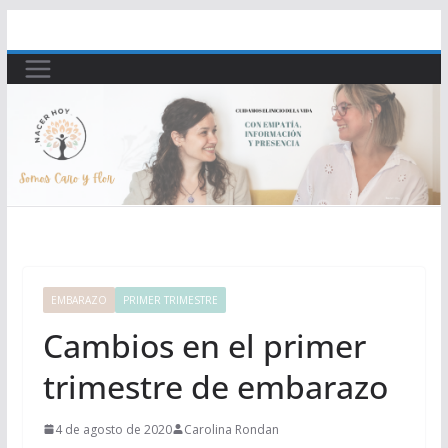
Saltar
al
contenido
EMBARAZO
PRIMER TRIMESTRE
Cambios en el primer
trimestre de embarazo
4 de agosto de 2020
Carolina Rondan