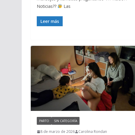
Noticias??
Las
Leer más
PARTO
SIN CATEGORÍA
8 de marzo de 2026
Carolina Rondan