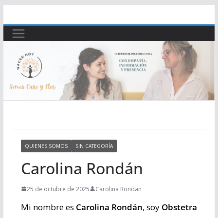
Saltar
al
contenido
QUIENES SOMOS
SIN CATEGORÍA
Carolina Rondán
25 de octubre de 2025
Carolina Rondan
Mi nombre es
Carolina Rondán
, soy
Obstetra