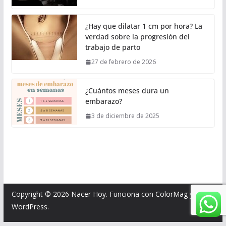
¿Hay que dilatar 1 cm por hora? La
verdad sobre la progresión del
trabajo de parto
27 de febrero de 2026
¿Cuántos meses dura un
embarazo?
3 de diciembre de 2025
Copyright © 2026
Nacer Hoy
. Funciona con
ColorMag
y
WordPress
.