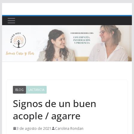
Saltar
al
contenido
BLOG
LACTANCIA
Signos de un buen
acople / agarre
3 de agosto de 2021
Carolina Rondan