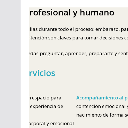
ento profesional y humano
mos a familias durante todo el proceso: embarazo, par
ción y la contención son claves para tomar decisiones co
io donde puedas preguntar, aprender, prepararte y sent
ros servicios
acimiento:
Un espacio para
Acompañamiento al p
 tu bebé y la experiencia de
contención emocional y
nacimiento de forma s
 práctica, corporal y emocional