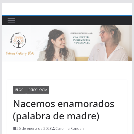
Saltar
al
contenido
BLOG
PSICOLOGÍA
Nacemos enamorados
(palabra de madre)
26 de enero de 2023
Carolina Rondan