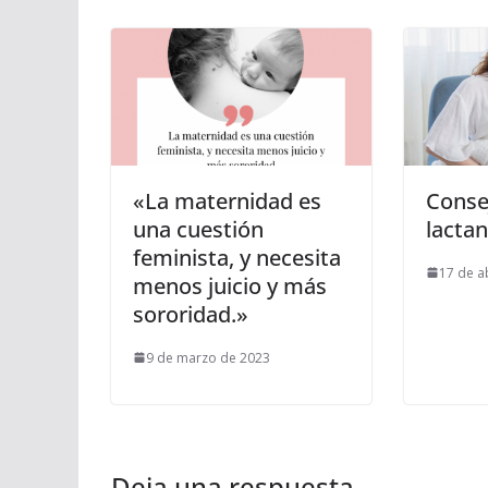
«La maternidad es
Conse
una cuestión
lactan
feminista, y necesita
17 de a
menos juicio y más
sororidad.»
9 de marzo de 2023
Deja una respuesta