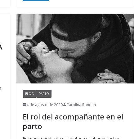
A
o
BLOG
PARTO
4 de agosto de 2020
Carolina Rondan
El rol del acompañante en el
parto
Es muy importante estar atento, saber escuchar,