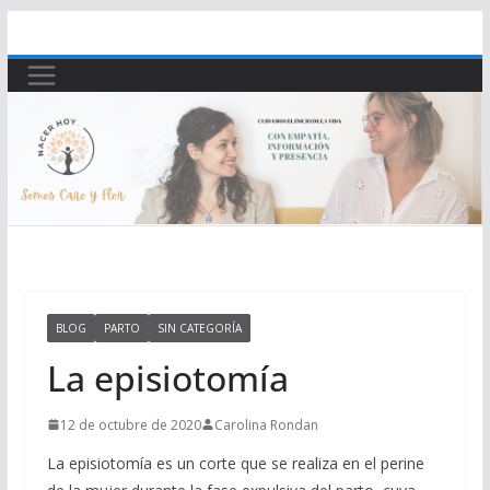
Saltar
al
contenido
BLOG
PARTO
SIN CATEGORÍA
La episiotomía
12 de octubre de 2020
Carolina Rondan
La episiotomía es un corte que se realiza en el perine